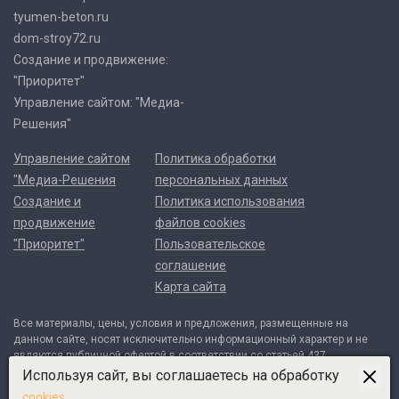
tyumen-beton.ru
dom-stroy72.ru
Создание и продвижение:
"Приоритет"
Управление сайтом: "Медиа-
Решения"
Управление сайтом
Политика обработки
"Медиа-Решения
персональных данных
Создание и
Политика использования
продвижение
файлов cookies
"Приоритет"
Пользовательское
соглашение
Карта сайта
Все материалы, цены, условия и предложения, размещенные на
данном сайте, носят исключительно информационный характер и не
являются публичной офертой в соответствии со статьей 437
Гражданского кодекса Российской Федерации. Договор может быть
Используя сайт, вы соглашаетесь на обработку
составлен только после индивидуального согласования всех деталей
cookies